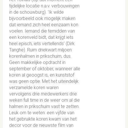
tijdelijke locatie n.a.v. verbouwingen
in de schouwburg). 'Ik wilde
bijvoorbeeld ook mogelijk maken
dat iemand zich heel eenzaam kon
voelen. Iemand die temidden van
een korenveld bidt, dat krijgt iets
heel episch, iets vertellends' (Dirk
Tanghe). Ruim driekwart miljoen
korenhalmen in prikschuim, dus.
Geen makkelijke opdracht in
september of oktober, wanneer alle
koren al geoogst is, en kunststof
was geen optie. Met het uiteindelijk
verzamelde koren waren
vervolgens drie medewerkers drie
weken full time in de weer om al die
halmen in prikschuim vast te zetten.
Leuk om te weten: een vijfde van
het gebruikte koren kwam van het
decor voor de nieuwste film van